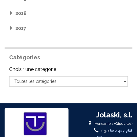
2018
2017
Catégories
Catégorie
Choisir une catégorie
Jolaski, s.l.
Hondarribia (Gipuzkoa)
(+34)
622 427 388