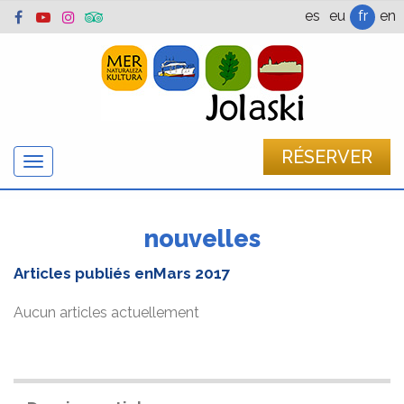
es
eu
fr
en
RÉSERVER
Afficher
/
cacher
la
nouvelles
navigation
Articles publiés en
Mars 2017
Aucun articles actuellement