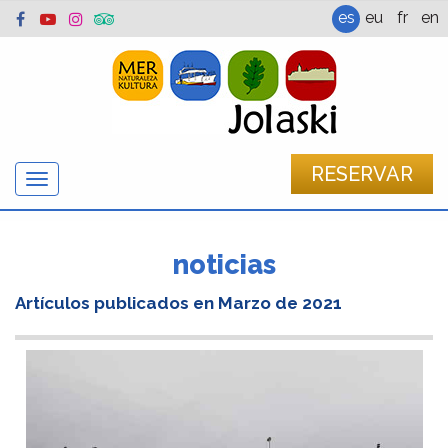
es
eu
fr
en
RESERVAR
Mostrar/ocultar
navegación
noticias
Artículos publicados en
Marzo de 2021