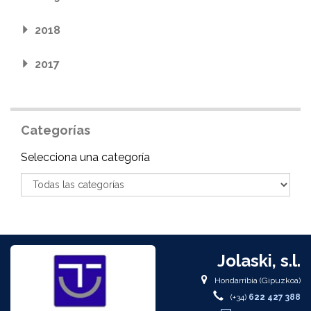
2018
2017
Categorías
Categoría
Selecciona una categoría
Jolaski, s.l.
Hondarribia (Gipuzkoa)
(+34)
622 427 388