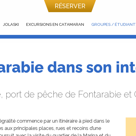
RÉSERVER
JOLASKI
EXCURSIONS EN CATAMARAN
GROUPES / ÉTUDIANT
arabie dans son int
lle, port de pêche de Fontarabie e
gralité commence par un itinéraire à pied dans le
es aux principales places, rues et recoins d’une
rsuit avec la visite du quartier de la Marina et du