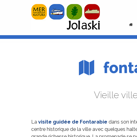
font
Vieille vi
La
visite guidée de Fontarabie
dans son inté
centre historique de la ville avec quelques halt
grande richesse historique. La promenade se pou