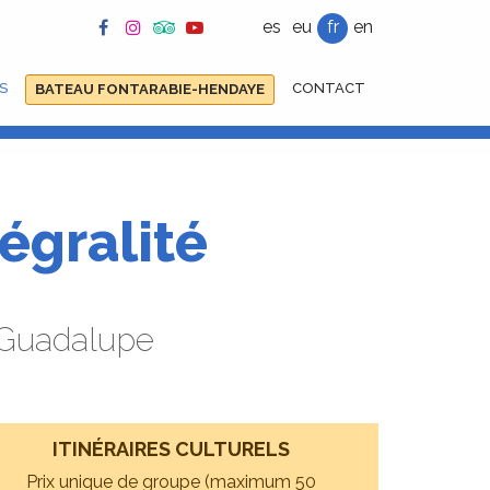
es
eu
fr
en
S
CONTACT
BATEAU FONTARABIE-HENDAYE
égralité
t Guadalupe
ITINÉRAIRES CULTURELS
Prix unique de groupe (maximum 50