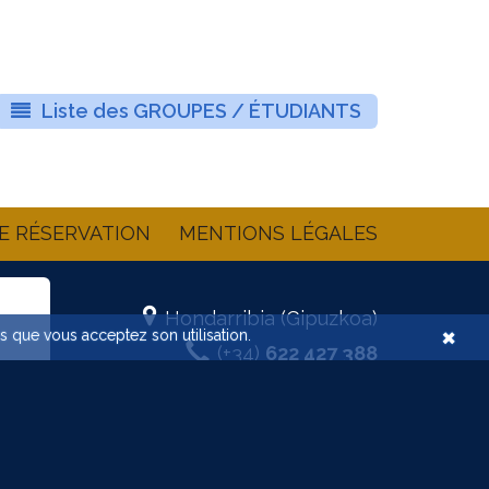
Liste des GROUPES / ÉTUDIANTS
E RÉSERVATION
MENTIONS LÉGALES
Hondarribia (Gipuzkoa)
×
ns que vous acceptez son utilisation.
(+34)
622 427 388
info@jolaski.com
Agence:
prisma
cm