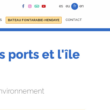
es
eu
fr
en
S
CONTACT
BATEAU FONTARABIE-HENDAYE
ports et l'île
’environnement