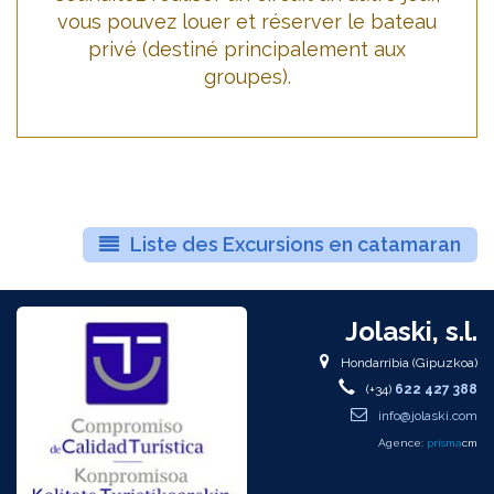
vous pouvez louer et réserver le bateau
privé (destiné principalement aux
groupes).
Liste des Excursions en catamaran
Jolaski, s.l.
Hondarribia (Gipuzkoa)
(+34)
622 427 388
info@jolaski.com
Agence:
prisma
cm