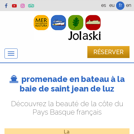
es
eu
fr
en
RÉSERVER
Afficher
/
cacher
la
promenade en bateau à la
navigation
baie de saint jean de luz
Découvrez la beauté de la côte du
Pays Basque français
La