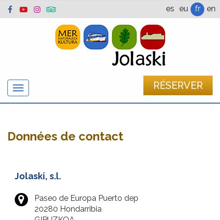
es
eu
fr
en
RÉSERVER
Afficher
/
cacher
la
Données de contact
navigation
Jolaski, s.l.
Paseo de Europa Puerto dep
20280
Hondarribia
GIPUZKOA