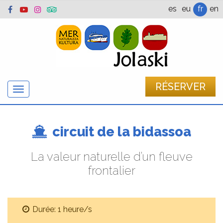
es
eu
fr
en
RÉSERVER
Afficher
/
cacher
la
circuit de la bidassoa
navigation
La valeur naturelle d’un fleuve
frontalier
Durée: 1 heure/s