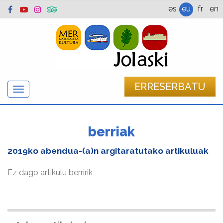
es
eu
fr
en
ERRESERBATU
Nabigazioa
erakutsi/ezkutatu
berriak
2019ko abendua-(a)n
argitaratutako artikuluak
Ez dago artikulu berririk