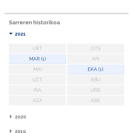
Sarreren historikoa
2021
URT
OTS
MAR (1)
API
MAI
EKA (1)
UZT
ABU
IRA
URR
AZA
ABE
2020
2019