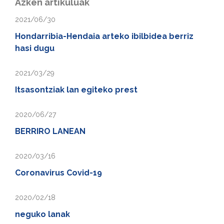
Azken artikuluak
2021/06/30
Hondarribia-Hendaia arteko ibilbidea berriz
hasi dugu
2021/03/29
Itsasontziak lan egiteko prest
2020/06/27
BERRIRO LANEAN
2020/03/16
Coronavirus Covid-19
2020/02/18
neguko lanak