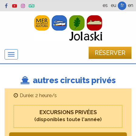
es
eu
fr
en
RÉSERVER
Afficher
/
cacher
la
autres circuits privés
navigation
Durée: 2 heure/s
EXCURSIONS PRIVÉES
(disponibles toute l'année)