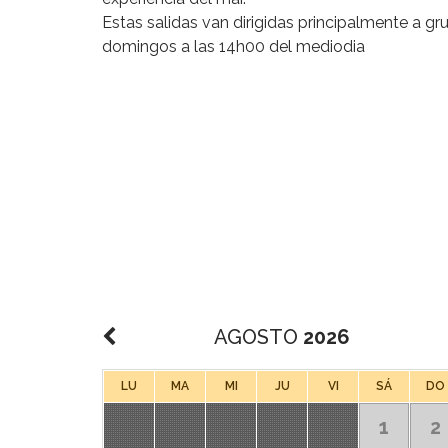
Estas salidas van dirigidas principalmente a g
domingos a las 14h00 del mediodia
AGOSTO
2026
LU
MA
MI
JU
VI
SÁ
DO
1
2