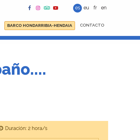
es
eu
fr
en
CONTACTO
BARCO HONDARRIBIA-HENDAIA
año....
Duración: 2 hora/s