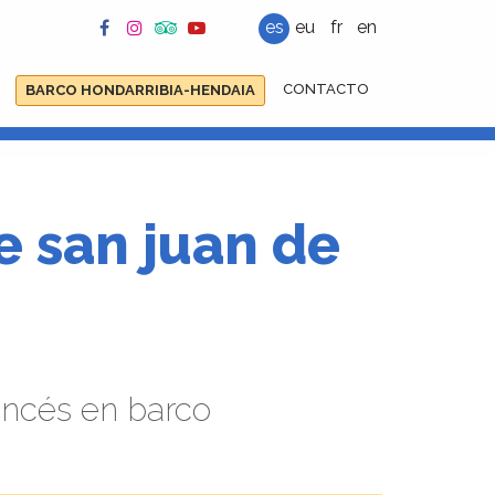
es
eu
fr
en
CONTACTO
BARCO HONDARRIBIA-HENDAIA
e san juan de
rancés en barco