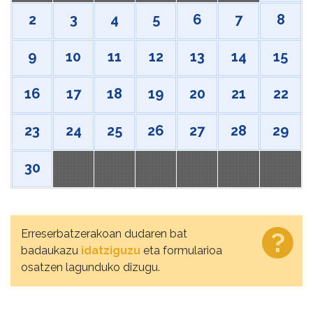
2
3
4
5
6
7
8
9
10
11
12
13
14
15
16
17
18
19
20
21
22
23
24
25
26
27
28
29
30
Erreserbatzerakoan dudaren bat
badaukazu
idatziguzu
eta formularioa
osatzen lagunduko dizugu.