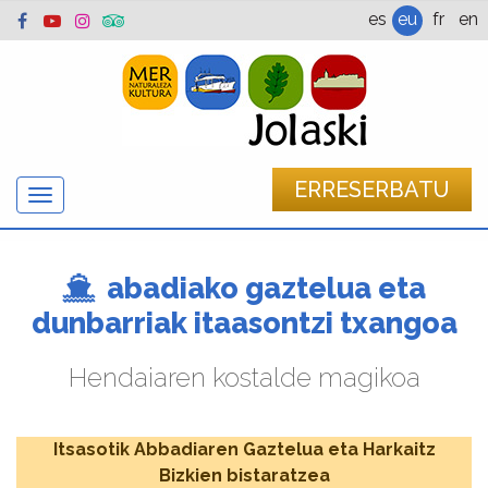
es
eu
fr
en
ERRESERBATU
Nabigazioa
erakutsi/ezkutatu
abadiako gaztelua eta
dunbarriak itaasontzi txangoa
Hendaiaren kostalde magikoa
Itsasotik Abbadiaren Gaztelua eta Harkaitz
Bizkien bistaratzea