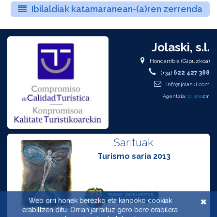
Ibilaldiak katamaranean-(a)ren zerrenda
Jolaski, s.l.
Hondarribia (Gipuzkoa)
(+34)
622 427 388
info@jolaski.com
Agentzia:
prisma
cm
Sarituak
Turismo saria 2013
×
Web orri honek berezko eta kanpoko cookiak
erabiltzen ditu. Orrian jarraituz gero bere erabilera