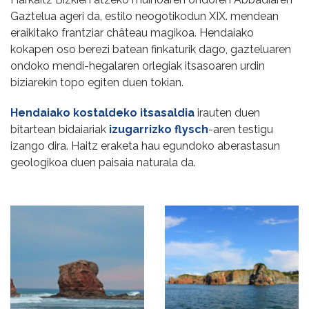
Gaztelua ageri da, estilo neogotikodun XIX. mendean
eraikitako frantziar château magikoa. Hendaiako
kokapen oso berezi batean finkaturik dago, gazteluaren
ondoko mendi-hegalaren orlegiak itsasoaren urdin
biziarekin topo egiten duen tokian.
Hendaiako kostaldeko itsasaldia
irauten duen
bitartean bidaiariak
izugarrizko flysch
-aren testigu
izango dira. Haitz eraketa hau egundoko aberastasun
geologikoa duen paisaia naturala da.