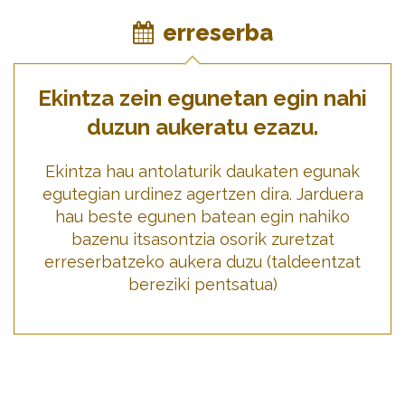
erreserba
Ekintza zein egunetan egin nahi
duzun aukeratu ezazu.
Ekintza hau antolaturik daukaten egunak
egutegian urdinez agertzen dira. Jarduera
hau beste egunen batean egin nahiko
bazenu itsasontzia osorik zuretzat
erreserbatzeko aukera duzu (taldeentzat
bereziki pentsatua)