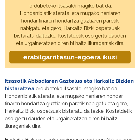
ordubeteko itsasaldi magiko bat da.
Hondarribiatik aterata, eta mugako herriaren
hondar finaren hondartza guztiaren paretik
nabigatu eta gero, Harkaitz Bizki ospetsuak
bistaratu daitezke. Kostaldetik oso gertu dauden
eta urgaineratzen diren bi haitz liluragarriak dira.
erabilgarritasun-egoera ikusi
Itsasotik Abbadiaren Gaztelua eta Harkaitz Bizkien
bistaratzea
ordubeteko itsasaldi magiko bat da.
Hondarribiatik aterata, eta mugako herriaren hondar
finaren hondartza guztiaren paretik nabigatu eta gero,
Harkaitz Bizki ospetsuak bistaratu daitezke. Kostaldetik
oso gertu dauden eta urgaineratzen diren bi haitz
liluragarriak dira.
Harkaitz Bizkien atzeko muinoaren ondoren Abbadiaren